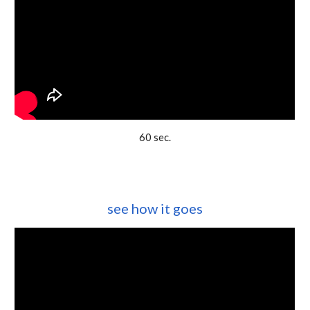
60 sec.
see how it goes