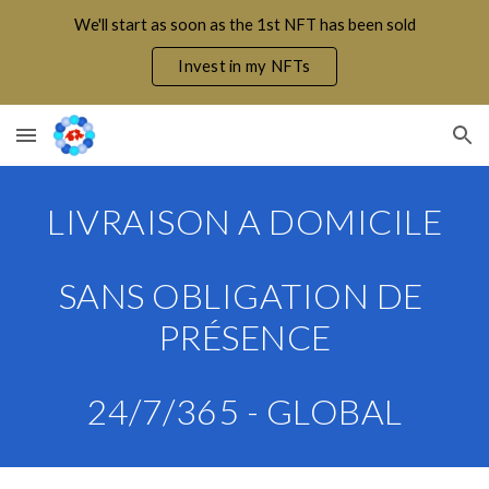
We'll start as soon as the 1st NFT has been sold
Skip to main content
Skip to navigation
Invest in my NFTs
LIVRAISON A DOMICILE
SANS OBLIGATION DE 
PRÉSENCE
24/7/365 - GLOBAL